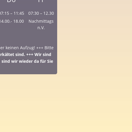
07:15 – 11:45
07:30 – 12.30
14.00.- 18.00
Nachmittags
n.V.
der keinen Aufzug! +++ Bitte
kältet sind. +++ Wir sind
 sind wir wieder da für Sie